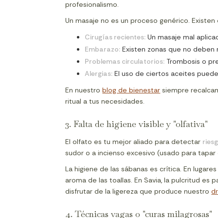
profesionalismo.
Un masaje no es un proceso genérico. Existen
Cirugías recientes:
Un masaje mal aplicad
Embarazo:
Existen zonas que no deben m
Problemas circulatorios:
Trombosis o pres
Alergias:
El uso de ciertos aceites puede
En nuestro
blog de bienestar
siempre recalcamo
ritual a tus necesidades.
3. Falta de higiene visible y "olfativa"
El olfato es tu mejor aliado para detectar
ries
sudor o a incienso excesivo (usado para tapar 
La higiene de las sábanas es crítica. En lugare
aroma de las toallas. En Savia, la pulcritud es
disfrutar de la ligereza que produce nuestro
dr
4. Técnicas vagas o "curas milagrosas"