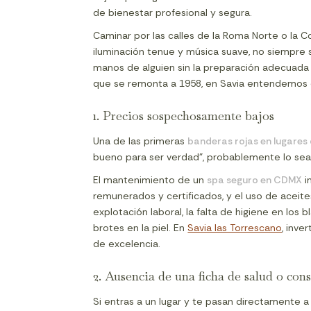
de bienestar profesional y segura.
Caminar por las calles de la Roma Norte o la 
iluminación tenue y música suave, no siempre 
manos de alguien sin la preparación adecuada n
que se remonta a 1958, en Savia entendemos que
1. Precios sospechosamente bajos
Una de las primeras
banderas rojas en lugares
bueno para ser verdad", probablemente lo sea
El mantenimiento de un
spa seguro en CDMX
i
remunerados y certificados, y el uso de aceite
explotación laboral, la falta de higiene en lo
brotes en la piel. En
Savia las Torrescano
, inve
de excelencia.
2. Ausencia de una ficha de salud o cons
Si entras a un lugar y te pasan directamente a 