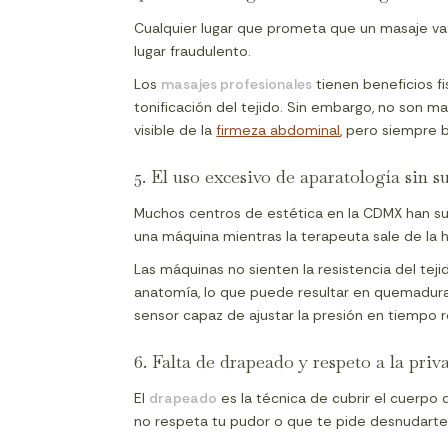
Cualquier lugar que prometa que un masaje va a
lugar fraudulento.
Los
masajes profesionales
tienen beneficios fis
tonificación del tejido. Sin embargo, no son 
visible de la
firmeza abdominal
, pero siempre b
5. El uso excesivo de aparatología sin s
Muchos centros de estética en la CDMX han sus
una máquina mientras la terapeuta sale de la ha
Las máquinas no sienten la resistencia del tej
anatomía, lo que puede resultar en quemaduras
sensor capaz de ajustar la presión en tiempo r
6. Falta de drapeado y respeto a la priv
El
drapeado
es la técnica de cubrir el cuerpo 
no respeta tu pudor o que te pide desnudarte s