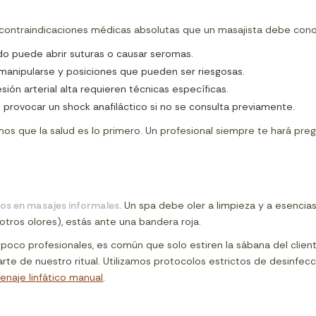
 contraindicaciones médicas absolutas que un masajista debe cono
o puede abrir suturas o causar seromas.
anipularse y posiciones que pueden ser riesgosas.
ión arterial alta requieren técnicas específicas.
 provocar un shock anafiláctico si no se consulta previamente.
s que la salud es lo primero. Un profesional siempre te hará preg
gos en masajes informales
. Un spa debe oler a limpieza y a esencia
otros olores), estás ante una bandera roja.
s poco profesionales, es común que solo estiren la sábana del client
 parte de nuestro ritual. Utilizamos protocolos estrictos de desinf
enaje linfático manual
.