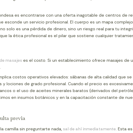
Condesa es encontrarse con una oferta inagotable de centros de re
se esconde un servicio profesional. El cuerpo es un mapa complejo 
o solo es una pérdida de dinero, sino un riesgo real para tu integ
 la ética profesional es el pilar que sostiene cualquier tratamie
 de masajes
es el costo. Si un establecimiento ofrece masajes de 
.
mplica costos operativos elevados: sábanas de alta calidad que se 
s y lociones de grado profesional. Cuando el precio es excesivament
s blancos o el uso de aceites minerales baratos (derivados del petr
rtimos en insumos botánicos y en la capacitación constante de nuest
ulta previa
la camilla sin preguntarte nada,
sal de ahí inmediatamente
. Esta e