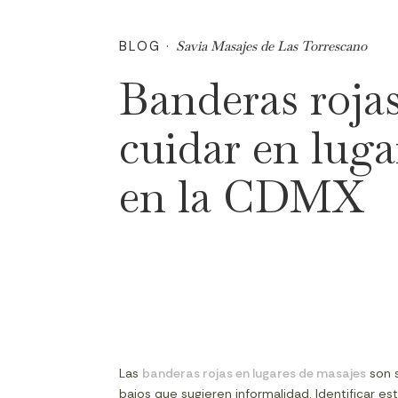
BLOG ·
Savia Masajes de Las Torrescano
Banderas roja
cuidar en luga
en la CDMX
Las
banderas rojas en lugares de masajes
son s
bajos que sugieren informalidad. Identificar es