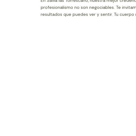
En Savia las Torrescano, nuestra mejor creden
profesionalismo no son negociables. Te invitamo
resultados que puedes ver y sentir. Tu cuerp