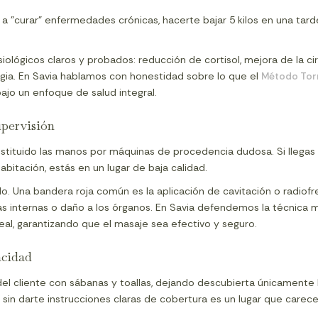
 "curar" enfermedades crónicas, hacerte bajar 5 kilos en una tarde
iológicos claros y probados: reducción de cortisol, mejora de la circ
magia. En Savia hablamos con honestidad sobre lo que el
Método Tor
ajo un enfoque de salud integral.
upervisión
tituido las manos por máquinas de procedencia dudosa. Si llegas a
bitación, estás en un lugar de baja calidad.
ido. Una bandera roja común es la aplicación de cavitación o radio
 internas o daño a los órganos. En Savia defendemos la técnica m
eal, garantizando que el masaje sea efectivo y seguro.
acidad
del cliente con sábanas y toallas, dejando descubierta únicamente 
in darte instrucciones claras de cobertura es un lugar que carece