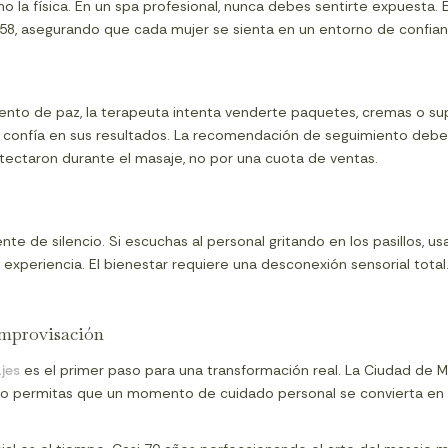
la física. En un spa profesional, nunca debes sentirte expuesta. El
, asegurando que cada mujer se sienta en un entorno de confian
ento de paz, la terapeuta intenta venderte paquetes, cremas o su
 confía en sus resultados. La recomendación de seguimiento debe hac
ectaron durante el masaje, no por una cuota de ventas.
te de silencio. Si escuchas al personal gritando en los pasillos, us
u experiencia. El bienestar requiere una desconexión sensorial total.
improvisación
jes
es el primer paso para una transformación real. La Ciudad de M
 permitas que un momento de cuidado personal se convierta en u