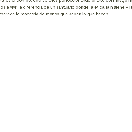
cial es el tiempo. Casi 70 años perfeccionando el arte del masaje 
s a vivir la diferencia de un santuario donde la ética, la higiene y
o merece la maestría de manos que saben lo que hacen.