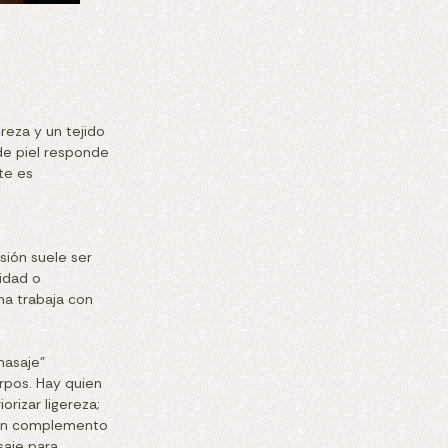
reza y un tejido
 de piel responde
te es
sión suele ser
lidad o
ha trabaja con
masaje”
erpos. Hay quien
orizar ligereza;
 un complemento
saje para