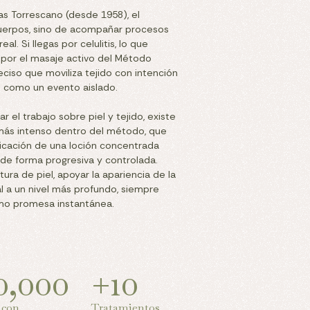
as Torrescano (desde 1958), el
cuerpos, sino de acompañar procesos
al. Si llegas por celulitis, lo que
por el masaje activo del Método
ciso que moviliza tejido con intención
o como un evento aislado.
r el trabajo sobre piel y tejido, existe
 más intenso dentro del método, que
icación de una loción concentrada
 de forma progresiva y controlada.
ura de piel, apoyar la apariencia de la
ral a un nivel más profundo, siempre
mo promesa instantánea.
0,000
+10
 con
Tratamientos