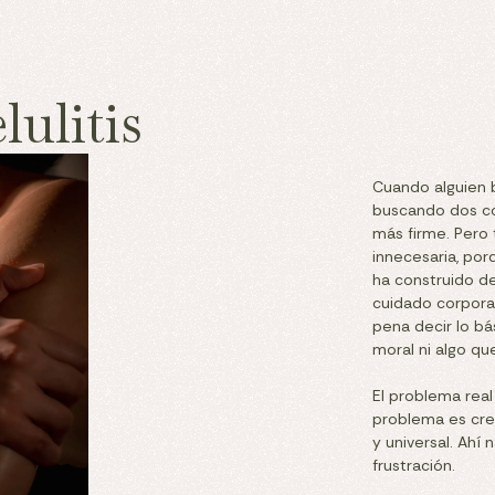
lulitis
Cuando alguien b
buscando dos cos
más firme. Pero
innecesaria, por
ha construido de
cuidado corporal
pena decir lo bás
moral ni algo qu
El problema real
problema es cree
y universal. Ahí 
frustración.