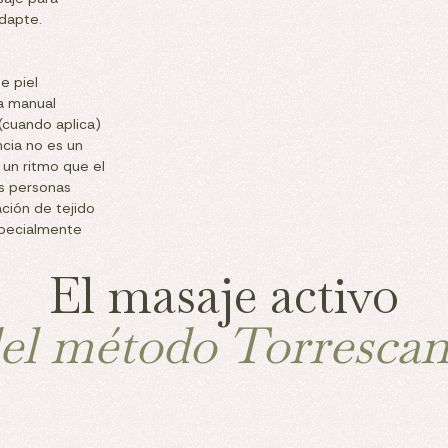
adapte.
e piel
a manual
(cuando aplica)
ncia no es un
 un ritmo que el
s personas
ación de tejido
specialmente
El masaje activo
el método Torresca