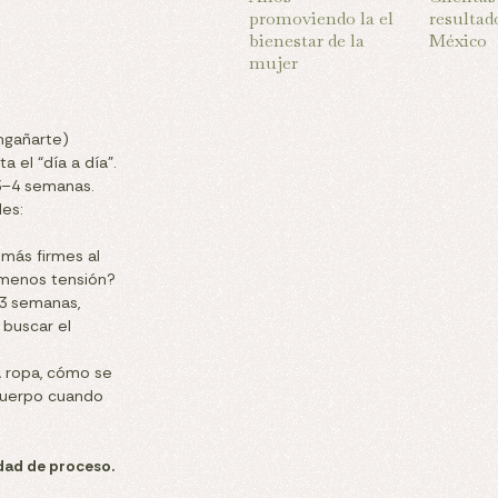
promoviendo la el
resultad
bienestar de la
México
mujer
ngañarte)
a el “día a día”.
 3–4 semanas.
les:
 más firmes al
 menos tensión?
–3 semanas,
 buscar el
a ropa, cómo se
 cuerpo cuando
idad de proceso.