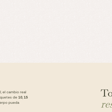
To
l, el cambio real
paquetes de
10, 15
re
uerpo pueda