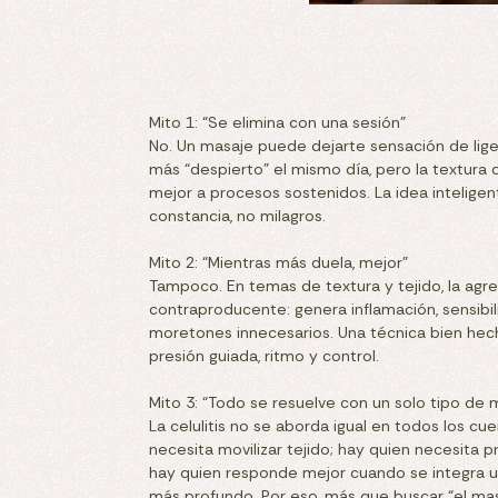
Mito 1: “Se elimina con una sesión”
No. Un masaje puede dejarte sensación de lige
más “despierto” el mismo día, pero la textura
mejor a procesos sostenidos. La idea inteligen
constancia, no milagros.
Mito 2: “Mientras más duela, mejor”
Tampoco. En temas de textura y tejido, la agre
contraproducente: genera inflamación, sensibi
moretones innecesarios. Una técnica bien hec
presión guiada, ritmo y control.
Mito 3: “Todo se resuelve con un solo tipo de 
La celulitis no se aborda igual en todos los cu
necesita movilizar tejido; hay quien necesita pri
hay quien responde mejor cuando se integra
más profundo. Por eso, más que buscar “el ma